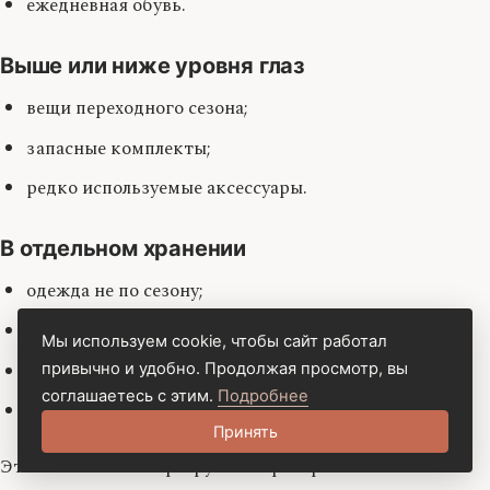
ежедневная обувь.
Выше или ниже уровня глаз
вещи переходного сезона;
запасные комплекты;
редко используемые аксессуары.
В отдельном хранении
одежда не по сезону;
праздничные вещи;
Мы используем cookie, чтобы сайт работал
запасная обувь;
привычно и удобно. Продолжая просмотр, вы
соглашаетесь с этим.
Подробнее
объёмные куртки и пальто.
Принять
Это помогает не перегружать пространство и